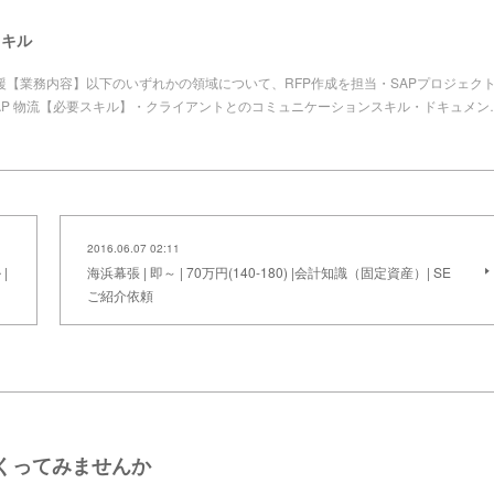
イスキル
援【業務内容】以下のいずれかの領域について、RFP作成を担当・SAPプロジェク
生産 ・SAP 物流【必要スキル】・クライアントとのコミュニケーションスキル・ドキュメン
2016.06.07 02:11
|
海浜幕張 | 即～ | 70万円(140-180) |会計知識（固定資産）| SE
ご紹介依頼
くってみませんか