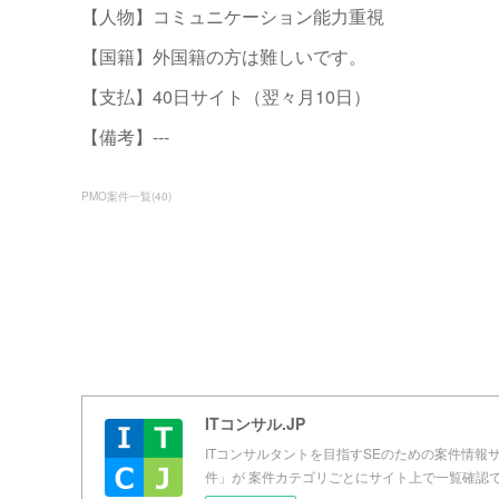
【人物】コミュニケーション能力重視
【国籍】外国籍の方は難しいです。
【支払】40日サイト（翌々月10日）
【備考】---
PMO案件一覧
(
40
)
ITコンサル.JP
ITコンサルタントを目指すSEのための案件情報サイ
件」が 案件カテゴリごとにサイト上で一覧確認