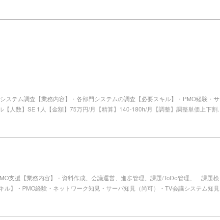
ィシステム調査【業務内容】・各部門システムの調査【必要スキル】・PMO経験・サ
数】SE 1人【金額】75万円/月【精算】140-180h/月【調整】調整単価上下割
MO支援【業務内容】・資料作成、会議運営、進歩管理、課題/ToDo管理、 課題検
キル】・PMO経験・ネットワーク知見・サーバ知見（尚可）・TV会議システム知見