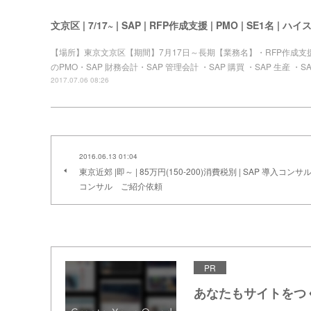
文京区 | 7/17~ | SAP | RFP作成支援 | PMO | SE1名 | ハ
【場所】東京文京区【期間】7月17日～長期【業務名】・RFP作成支
のPMO・SAP 財務会計・SAP 管理会計 ・SAP 購買 ・SAP 
2017.07.06 08:26
2016.06.13 01:04
東京近郊 |即～ | 85万円(150-200)消費税別 | SAP 導入コンサル 
コンサル ご紹介依頼
PR
あなたもサイトをつ