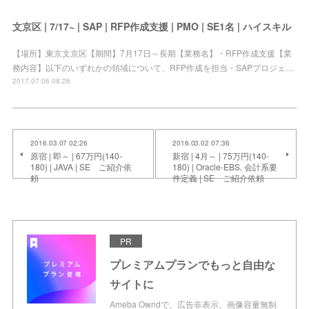
文京区 | 7/17~ | SAP | RFP作成支援 | PMO | SE1名 | ハイスキル
【場所】東京文京区【期間】7月17日～長期【業務名】・RFP作成支援【業
務内容】以下のいずれかの領域について、RFP作成を担当・SAPプロジェ…
2017.07.06 08:26
2016.03.07 02:26
2016.03.02 07:36
原宿 | 即～ | 67万円(140-
新宿 | 4月～ | 75万円(140-
180) | JAVA | SE ご紹介依
180) | Oracle-EBS, 会計系要
頼
件定義 | SE ご紹介依頼
PR
プレミアムプランでもっと自由な
サイトに
Ameba Owndで、広告非表示、画像容量無制